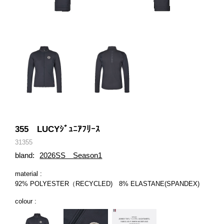
355 LUCYｼﾞｭﾆｱﾌﾘｰｽ
31355
bland:
2026SS Season1
material :
92% POLYESTER（RECYCLED) 8% ELASTANE(SPANDEX)
colour :