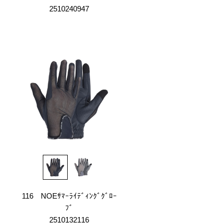
2510240947
116 NOEｻﾏｰﾗｲﾃﾞｨﾝｸﾞｸﾞﾛｰ
ﾌﾞ
2510132116