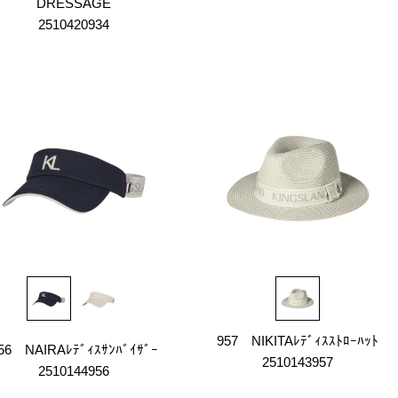
DRESSAGE
2510420934
957 NIKITAﾚﾃﾞｨｽｽﾄﾛｰﾊｯﾄ
56 NAIRAﾚﾃﾞｨｽｻﾝﾊﾞｲｻﾞｰ
2510143957
2510144956