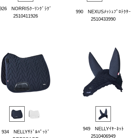
926 NORRISｸｰﾘﾝｸﾞﾗｸﾞ
990 NEXUSﾒｯｼｭﾌﾟﾛﾃｸﾀｰ
2510411926
2510433990
949 NELLYｲﾔｰﾈｯﾄ
934 NELLYｻﾄﾞﾙﾊﾟｯﾄﾞ
2510406949