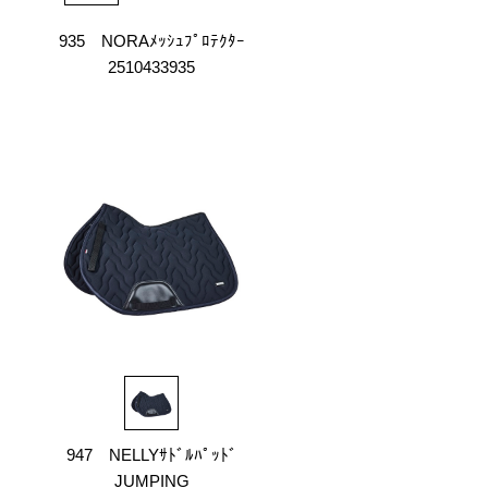
935 NORAﾒｯｼｭﾌﾟﾛﾃｸﾀｰ
2510433935
947 NELLYｻﾄﾞﾙﾊﾟｯﾄﾞ
JUMPING